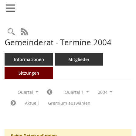
Toggle navigation
Rechercheauswahl
RSS-Feed
Gemeinderat - Termine 2004
Informationen
Mitglieder
Sitzungen
Quartal
Quartal 1
2004
Aktuell
Gremium auswählen
Keine Daten gefunden.