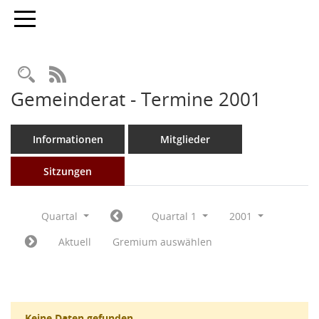
Toggle navigation
Rechercheauswahl
RSS-Feed
Gemeinderat - Termine 2001
Informationen
Mitglieder
Sitzungen
Quartal
Quartal 1
2001
Aktuell
Gremium auswählen
Keine Daten gefunden.