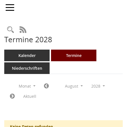
Toggle navigation
Rechercheauswahl
RSS-Feed
Termine 2028
Kalender
Termine
Niederschriften
Monat
August
2028
Aktuell
Keine Daten gefunden.