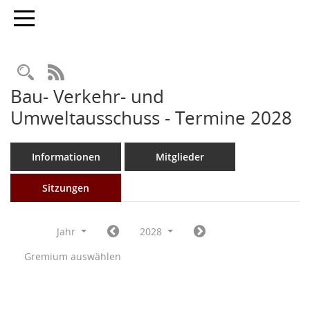
Toggle navigation
Rechercheauswahl
RSS-Feed
Bau- Verkehr- und
Umweltausschuss - Termine 2028
Informationen
Mitglieder
Sitzungen
Jahr
2028
Gremium auswählen