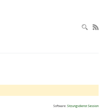
Recherc
RSS-
(Wird in
Software:
Sitzungsdienst
Session