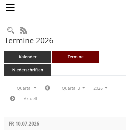
Toggle navigation
Rechercheauswahl
RSS-Feed
Termine 2026
Kalender
Termine
Niederschriften
Quartal
Quartal 3
2026
Aktuell
FR
10.07.2026