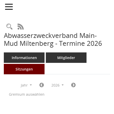
Toggle navigation
Rechercheauswahl
RSS-Feed
Abwasserzweckverband Main-
Mud Miltenberg - Termine 2026
Informationen
Mitglieder
Sitzungen
Jahr
2026
Gremium auswählen