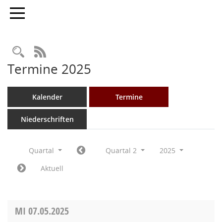
Toggle navigation
Rechercheauswahl
RSS-Feed
Termine 2025
Kalender
Termine
Niederschriften
Quartal
Quartal 2
2025
Aktuell
MI
07.05.2025