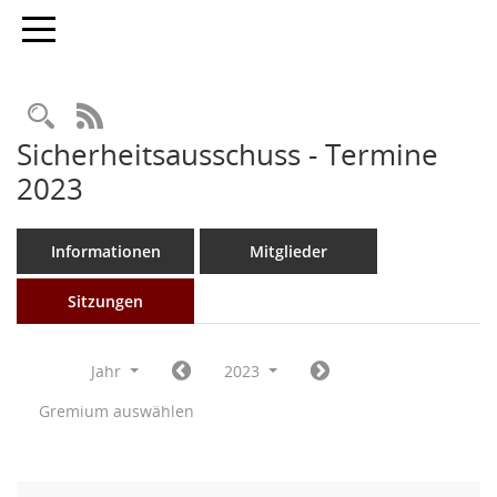
Toggle navigation
Rechercheauswahl
RSS-Feed
Sicherheitsausschuss - Termine
2023
Informationen
Mitglieder
Sitzungen
Jahr
2023
Gremium auswählen