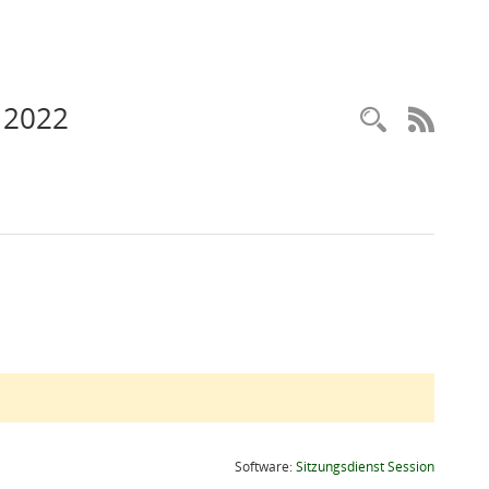
 2022
Recherc
RSS-
(Wird in
Software:
Sitzungsdienst
Session