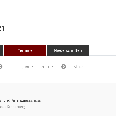
21
Termine
Niederschriften
Juni
2021
Aktuell
- und Finanzausschuss
haus Schneeberg