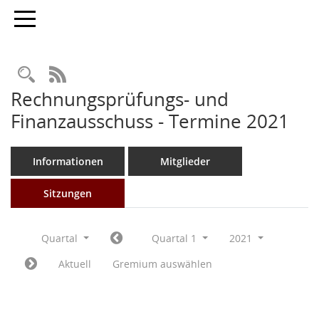
Toggle navigation
Rechercheauswahl
RSS-Feed
Rechnungsprüfungs- und
Finanzausschuss - Termine 2021
Informationen
Mitglieder
Sitzungen
Quartal
Quartal 1
2021
Aktuell
Gremium auswählen