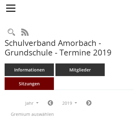
Toggle navigation
Rechercheauswahl
RSS-Feed
Schulverband Amorbach -
Grundschule - Termine 2019
Informationen
Mitglieder
Sitzungen
Jahr
2019
Gremium auswählen