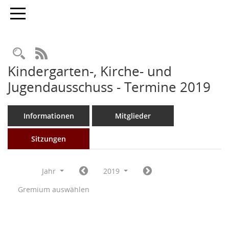
Toggle navigation
Rechercheauswahl
RSS-Feed
Kindergarten-, Kirche- und
Jugendausschuss - Termine 2019
Informationen
Mitglieder
Sitzungen
Jahr
2019
Gremium auswählen