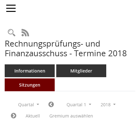
Toggle navigation
Rechercheauswahl
RSS-Feed
Rechnungsprüfungs- und
Finanzausschuss - Termine 2018
Informationen
Mitglieder
Sitzungen
Quartal
Quartal 1
2018
Aktuell
Gremium auswählen