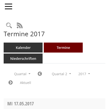
Toggle navigation
Rechercheauswahl
RSS-Feed
Termine 2017
Kalender
Termine
Niederschriften
Quartal
Quartal 2
2017
Aktuell
MI
17.05.2017