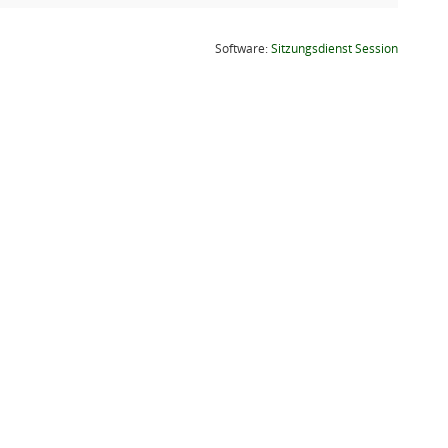
(Wird in
Software:
Sitzungsdienst
Session