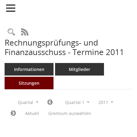
Toggle navigation
Rechercheauswahl
RSS-Feed
Rechnungsprüfungs- und
Finanzausschuss - Termine 2011
Informationen
Mitglieder
Sitzungen
Quartal
Quartal 1
2011
Aktuell
Gremium auswählen