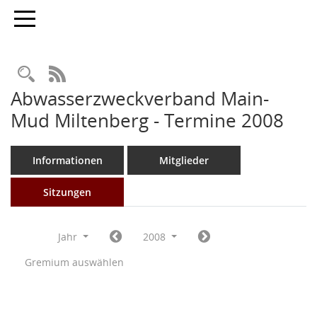
Toggle navigation
Rechercheauswahl
RSS-Feed
Abwasserzweckverband Main-
Mud Miltenberg - Termine 2008
Informationen
Mitglieder
Sitzungen
Jahr
2008
Gremium auswählen