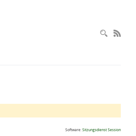
Recherc
RSS-
(Wird in
Software:
Sitzungsdienst
Session