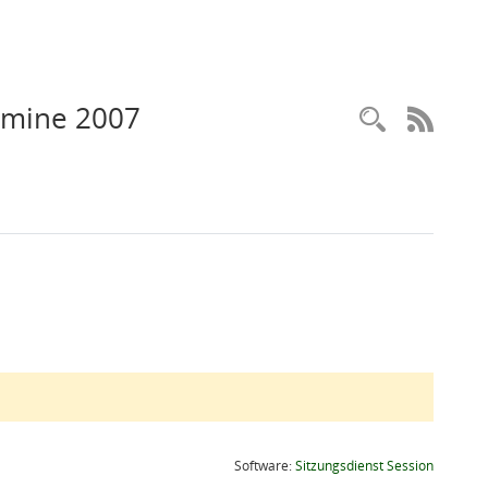
ermine 2007
Recherc
RSS-
(Wird in
Software:
Sitzungsdienst
Session