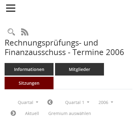
Toggle navigation
Rechercheauswahl
RSS-Feed
Rechnungsprüfungs- und
Finanzausschuss - Termine 2006
Informationen
Mitglieder
Sitzungen
Quartal
Quartal 1
2006
Aktuell
Gremium auswählen