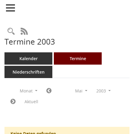
Toggle navigation
Rechercheauswahl
RSS-Feed
Termine 2003
Kalender
Termine
Niederschriften
Monat
Mai
2003
Aktuell
Keine Daten gefunden.