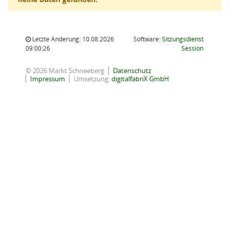
Letzte Änderung: 10.08.2026
Software:
Sitzungsdienst
(Wird in
09:00:26
Session
© 2026 Markt Schneeberg
Datenschutz
Impressum
Umsetzung:
digitalfabriX GmbH