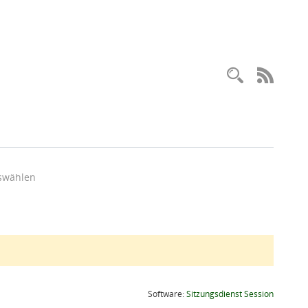
Recherc
RSS-
swählen
(Wird in
Software:
Sitzungsdienst
Session