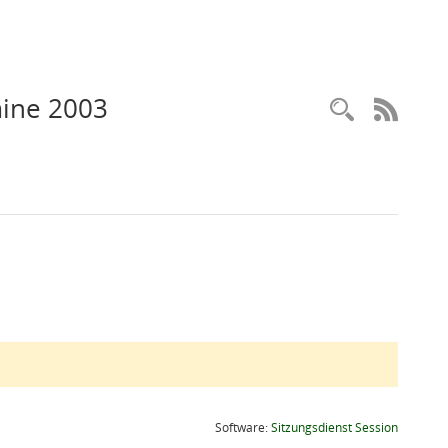
mine 2003
Recherc
RSS-
(Wird in
Software:
Sitzungsdienst
Session