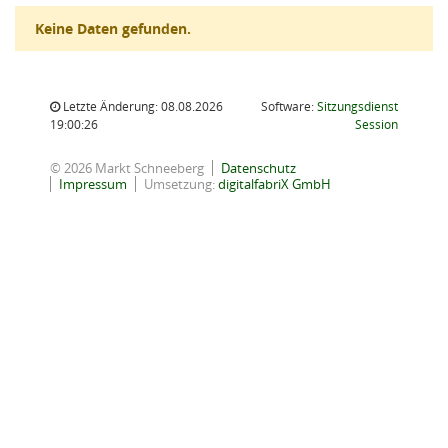
Keine Daten gefunden.
Letzte Änderung: 08.08.2026
Software:
Sitzungsdienst
(Wird in
19:00:26
Session
© 2026 Markt Schneeberg
Datenschutz
Impressum
Umsetzung:
digitalfabriX GmbH