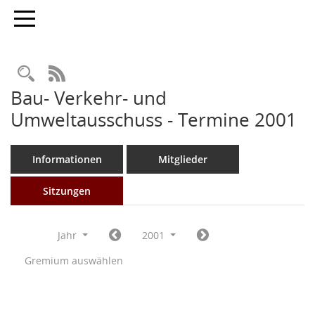
Toggle navigation
Rechercheauswahl
RSS-Feed
Bau- Verkehr- und
Umweltausschuss - Termine 2001
Informationen
Mitglieder
Sitzungen
Jahr
2001
Gremium auswählen