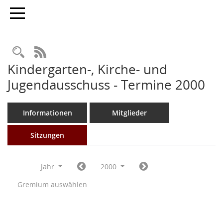
Toggle navigation
Rechercheauswahl
RSS-Feed
Kindergarten-, Kirche- und
Jugendausschuss - Termine 2000
Informationen
Mitglieder
Sitzungen
Jahr
2000
Gremium auswählen