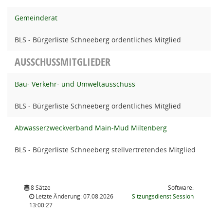
Gemeinderat
BLS - Bürgerliste Schneeberg ordentliches Mitglied
AUSSCHUSSMITGLIEDER
Bau- Verkehr- und Umweltausschuss
BLS - Bürgerliste Schneeberg ordentliches Mitglied
Abwasserzweckverband Main-Mud Miltenberg
BLS - Bürgerliste Schneeberg stellvertretendes Mitglied
8 Sätze
Software:
(Wird in
Letzte Änderung: 07.08.2026
Sitzungsdienst
Session
13:00:27