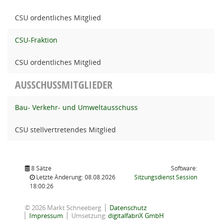
CSU ordentliches Mitglied
CSU-Fraktion
CSU ordentliches Mitglied
AUSSCHUSSMITGLIEDER
Bau- Verkehr- und Umweltausschuss
CSU stellvertretendes Mitglied
8 Sätze
Software:
(Wird in
Letzte Änderung: 08.08.2026
Sitzungsdienst
Session
18:00:26
© 2026 Markt Schneeberg
Datenschutz
Impressum
Umsetzung:
digitalfabriX GmbH