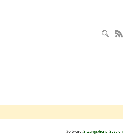
Recherc
RSS-
(Wird in
Software:
Sitzungsdienst
Session