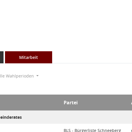
Mitarbeit
lle Wahlperioden
Partei
meinderates
BLS - Bürgerliste Schneeberg