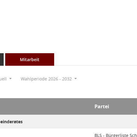
Mitarbeit
uell
Wahlperiode 2026 - 2032
Partei
meinderates
BLS - Bürgerliste S