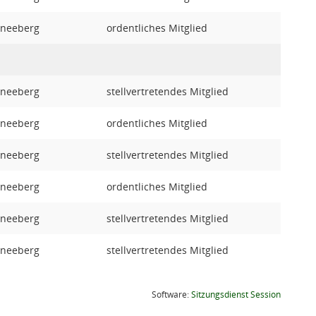
chneeberg
ordentliches Mitglied
chneeberg
stellvertretendes Mitglied
chneeberg
ordentliches Mitglied
chneeberg
stellvertretendes Mitglied
chneeberg
ordentliches Mitglied
chneeberg
stellvertretendes Mitglied
chneeberg
stellvertretendes Mitglied
(Wird in
Software:
Sitzungsdienst
Session