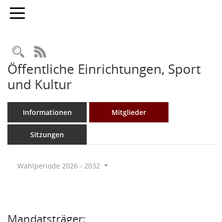
Toggle navigation
Rechercheauswahl
RSS-Feed
Öffentliche Einrichtungen, Sport
und Kultur
Informationen
Mitglieder
Sitzungen
Wahlperiode 2026 - 2032
Mandatsträger: