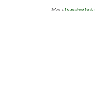
(Wird in
Software:
Sitzungsdienst
Session