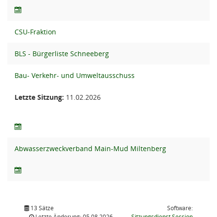
CSU-Fraktion
BLS - Bürgerliste Schneeberg
Bau- Verkehr- und Umweltausschuss
Letzte Sitzung:
11.02.2026
Abwasserzweckverband Main-Mud Miltenberg
13 Sätze
Software:
(Wird in
Letzte Änderung: 05.08.2026
Sitzungsdienst
Session