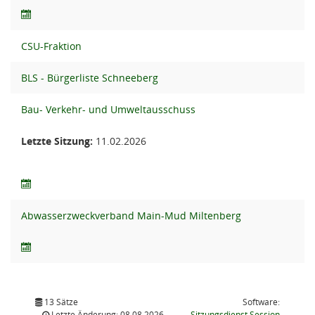
CSU-Fraktion
BLS - Bürgerliste Schneeberg
Bau- Verkehr- und Umweltausschuss
Letzte Sitzung:
11.02.2026
Abwasserzweckverband Main-Mud Miltenberg
13 Sätze
Software:
(Wird in
Letzte Änderung: 08.08.2026
Sitzungsdienst
Session