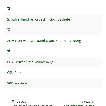
Schulverband Amorbach - Grundschule
Abwasserzweckverband Main-Mud Miltenberg
BLS - Bürgerliste Schneeberg
CSU-Fraktion
SPD-Fraktion
13 Sätze
Software:
(Wird in
Letzte Änderung: 08.08.2026
Sitzungsdienst
Session